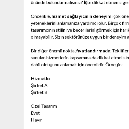
önünde bulundurmalısınız? İşte dikkat etmeniz ge
Öncelikle,
hizmet sağlayıcının deneyimi
çok önem
yeteneklerini anlamanıza yardımcı olur. Birçok firm
tasarımcının stilini ve becerilerini görmek için hari
olmayabilir. Sizin sektörünüze uygun bir deneyim a
Bir diğer önemli nokta,
fiyatlandırma
dır. Teklifl
sunulan hizmetlerin kapsamına da dikkat etmelisiniz
dahil olduğunu anlamak için önemlidir. Örneğin:
Hizmetler
Şirket A
Şirket B
Özel Tasarım
Evet
Hayır