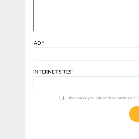
AD
*
İNTERNET SITESI
Daha sonraki yorumlarımda kullanılması için 