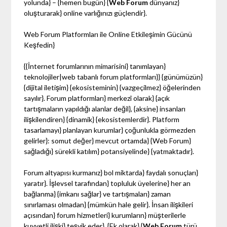
yolunda} – {hemen bugün} {
Web Forum
dünyanız}
oluşturarak} online varlığınızı güçlendir}.
Web Forum Platformları ile Online Etkileşimin Gücünü
Keşfedin}
{{İnternet forumlarının mimarisini} tanımlayan}
teknolojiler|web tabanlı forum platformları}} {günümüzün}
{dijital iletişim} {ekosisteminin} {vazgeçilmez} öğelerinden
sayılır}. Forum platformları} merkezî olarak} {açık
tartışmaların yapıldığı alanlar değil}, {aksine} insanları
ilişkilendiren} {dinamik} {ekosistemlerdir}. Platform
tasarlamayı} planlayan kurumlar} çoğunlukla görmezden
gelirler}: somut değer} mevcut ortamda} {Web Forum}
sağladığı} sürekli katılım} potansiyelinde} {yatmaktadır}.
Forum altyapısı kurmanız} bol miktarda} faydalı sonuçları}
yaratır}. İşlevsel tarafından} topluluk üyelerine} her an
bağlanma} {imkanı sağlar} ve tartışmaları} zaman
sınırlaması olmadan} {mümkün hale gelir}. İnsan ilişkileri
açısından} forum hizmetleri} kurumların} müşterilerle
kuvvetli ilişki} teşvik eder}. {Ek olarak} {
Web Forum
türü