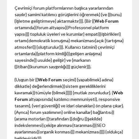
Çevrimiçi forum platformlarının başlıca yararlarından
sayılır} samimi katılımcı görüşlerini öğrenmek} {ve {{bunu}
{işletme geliştirmeye} aktarmaktır}}}. {Bir {{
Web Forum
ortamında}|forum altyapısı}|Profesyonel platform
yapısı}}} topluluk üyeleri ve kurumlar} empati}|işbirlikleri}
ortamı|demokratik konuşma} mekanizması|açık {tartışma}
atmosferi}} {oluşturulur}}}. Kullanıcı tatmini} çevrimiçi
ortamlarda}|platform kimliği}|gelişen anlaşma}
sayesinde}} usulde} gelişir} ve {markanın
{{itibarı}|kurumun saygınlığı}}} güçlenir}}}.
{Uygun bir {{
Web Forum
seçimi} {yapabilmek} adına}
dikkatle} değerlendirmek}|sistem gerekliliklerini
kavramak}|tümüyle {bilmek}}}}} {mutlak zorunludur}. {
Web
Forum
altyapısında} katılımcı memnuniyeti}, responsive
tasarım}, {veri güvenliği} ve idari olanakları} ön plana çıkar}.
{Ayrıca} forum yazılımının} online kanallar} bağlantısı}|
{arama motorları {{tarafından {{doğru {{şekilde}
indekslenmesi|çekişe alınması|taranması}}|SEO
ayarlanması}|organik konması}}} mekanizması}}}} {oldukça}
belirleyicidir}}}.