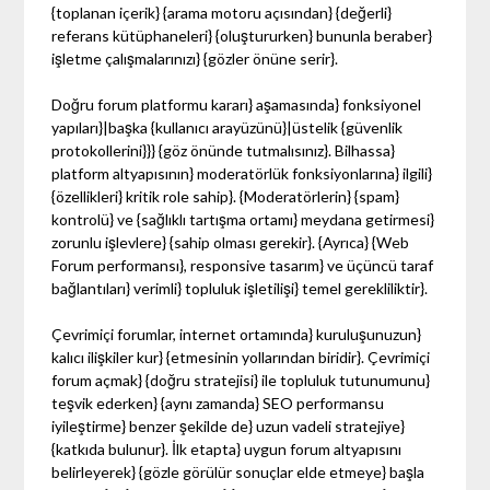
{toplanan içerik} {arama motoru açısından} {değerli}
referans kütüphaneleri} {oluştururken} bununla beraber}
işletme çalışmalarınızı} {gözler önüne serir}.
Doğru forum platformu kararı} aşamasında} fonksiyonel
yapıları}|başka {kullanıcı arayüzünü}|üstelik {güvenlik
protokollerini}}} {göz önünde tutmalısınız}. Bilhassa}
platform altyapısının} moderatörlük fonksiyonlarına} ilgili}
{özellikleri} kritik role sahip}. {Moderatörlerin} {spam}
kontrolü} ve {sağlıklı tartışma ortamı} meydana getirmesi}
zorunlu işlevlere} {sahip olması gerekir}. {Ayrıca} {Web
Forum performansı}, responsive tasarım} ve üçüncü taraf
bağlantıları} verimli} topluluk işletilişi} temel gerekliliktir}.
Çevrimiçi forumlar, internet ortamında} kuruluşunuzun}
kalıcı ilişkiler kur} {etmesinin yollarından biridir}. Çevrimiçi
forum açmak} {doğru stratejisi} ile topluluk tutunumunu}
teşvik ederken} {aynı zamanda} SEO performansu
iyileştirme} benzer şekilde de} uzun vadeli stratejiye}
{katkıda bulunur}. İlk etapta} uygun forum altyapısını
belirleyerek} {gözle görülür sonuçlar elde etmeye} başla