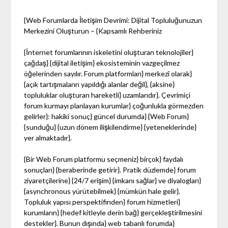
{Web Forumlarda İletişim Devrimi: Dijital Topluluğunuzun
Merkezini Oluşturun – {Kapsamlı Rehberiniz
{İnternet forumlarının iskeletini oluşturan teknolojiler}
çağdaş} {dijital iletişim} ekosisteminin vazgeçilmez
öğelerinden sayılır. Forum platformları} merkezî olarak}
{açık tartışmaların yapıldığı alanlar değil}, {aksine}
topluluklar oluşturan hareketli} uzamlarıdır}. Çevrimiçi
forum kurmayı planlayan kurumlar} çoğunlukla görmezden
gelirler}: hakiki sonuç} güncel durumda} {Web Forum}
{sunduğu} {uzun dönem ilişkilendirme} {yeteneklerinde}
yer almaktadır}.
{Bir Web Forum platformu seçmeniz} birçok} faydalı
sonuçları} {beraberinde getirir}. Pratik düzlemde} forum
ziyaretçilerine} {24/7 erişim} {imkanı sağlar} ve diyalogları}
{asynchronous yürütebilmek} {mümkün hale gelir}.
Topluluk yapısı perspektifinden} forum hizmetleri}
kurumların} {hedef kitleyle derin bağ} gerçekleştirilmesini
destekler}. Bunun dışında} web tabanlı forumda}