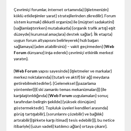
Çevrimiçi forumlar, internet ortamında} {işletmenizin}
köklü etkileşimler yarat} stratejilerinden zikredilir}. Forum
sistem kurmak} dikkatli organize} ile {müşteri sadakatini}
{sağlamlaştırırken} mutabakatla} {organik trafik artış} eşit
düzeyde} kurumsal amaçlara} destek sağlar}. İlk etapta}
uygun forum altyapısını belirleyerek} hızlı başarı
sağlamaya} {adım atabilirsiniz} – vakit geçirmeden} {
Web
Forum
dünyanız} inşa ederek} çevrimiçi etkinlik merkezi
yaratın}.
{
Web Forum
yapısı sayesinde} {işletmeler ve markalar}
merkez noktalarında} {tutarlı ve aktif} bir ağ} meydana
getirebilmektedirler}. {Geleneksel {{pazarlama
yöntemleri}|Eski zamankı temas mekanizmaları}}} {ile
karşılaştırıldığında} {
Web Forum
uygulamaları} sonuç
tarafından belirgin şekilde} {yüksek dönüşüm}
göstermektedir}. Topluluk üyeleri kendileri arasında}
görüş tartışabilir}, {sorunlarını çözebilir} ve bağlılık}
artırabilir}|şirkete karşı itimad} tesis edebilir}}}, bu netice
itibariyle} {uzun vadeli} katılımcı ağları} ortaya çıkarır}.