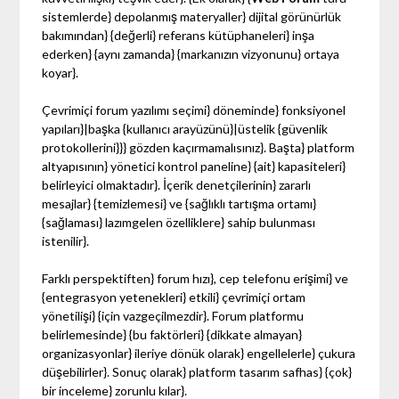
sistemlerde} depolanmış materyaller} dijital görünürlük
bakımından} {değerli} referans kütüphaneleri} inşa
ederken} {aynı zamanda} {markanızın vizyonunu} ortaya
koyar}.
Çevrimiçi forum yazılımı seçimi} döneminde} fonksiyonel
yapıları}|başka {kullanıcı arayüzünü}|üstelik {güvenlik
protokollerini}}} gözden kaçırmamalısınız}. Başta} platform
altyapısının} yönetici kontrol paneline} {ait} kapasiteleri}
belirleyici olmaktadır}. İçerik denetçilerinin} zararlı
mesajlar} {temizlemesi} ve {sağlıklı tartışma ortamı}
{sağlaması} lazımgelen özelliklere} sahip bulunması
istenilir}.
Farklı perspektiften} forum hızı}, cep telefonu erişimi} ve
{entegrasyon yetenekleri} etkili} çevrimiçi ortam
yönetilişi} {için vazgeçilmezdir}. Forum platformu
belirlemesinde} {bu faktörleri} {dikkate almayan}
organizasyonlar} ileriye dönük olarak} engellelerle} çukura
düşebilirler}. Sonuç olarak} platform tasarım safhas} {çok}
bir inceleme} zorunlu kılar}.