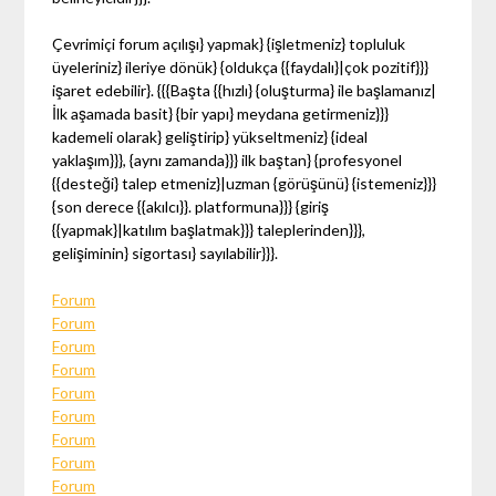
Çevrimiçi forum açılışı} yapmak} {işletmeniz} topluluk
üyeleriniz} ileriye dönük} {oldukça {{faydalı}|çok pozitif}}}
işaret edebilir}. {{{Başta {{hızlı} {oluşturma} ile başlamanız|
İlk aşamada basit} {bir yapı} meydana getirmeniz}}}
kademeli olarak} geliştirip} yükseltmeniz} {ideal
yaklaşım}}}, {aynı zamanda}}} ilk baştan} {profesyonel
{{desteği} talep etmeniz}|uzman {görüşünü} {istemeniz}}}
{son derece {{akılcı}}. platformuna}}} {giriş
{{yapmak}|katılım başlatmak}}} taleplerinden}}},
gelişiminin} sigortası} sayılabilir}}}.
Forum
Forum
Forum
Forum
Forum
Forum
Forum
Forum
Forum