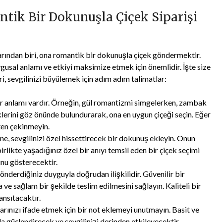
ntik Bir Dokunuşla Çiçek Siparişi
llarından biri, ona romantik bir dokunuşla çiçek göndermektir.
usal anlamı ve etkiyi maksimize etmek için önemlidir. İşte size
i, sevgilinizi büyülemek için adım adım talimatlar:
ir anlamı vardır. Örneğin, gül romantizmi simgelerken, zambak
evklerini göz önünde bulundurarak, ona en uygun çiçeği seçin. Eğer
ten çekinmeyin.
ine, sevgilinizi özel hissettirecek bir dokunuş ekleyin. Onun
rlikte yaşadığınız özel bir anıyı temsil eden bir çiçek seçimi
unu gösterecektir.
 gönderdiğiniz duyguyla doğrudan ilişkilidir. Güvenilir bir
 ve sağlam bir şekilde teslim edilmesini sağlayın. Kaliteli bir
ansıtacaktır.
arınızı ifade etmek için bir not eklemeyi unutmayın. Basit ve
da güçlendirecek ve sevgilinizi derinden etkileyecektir.