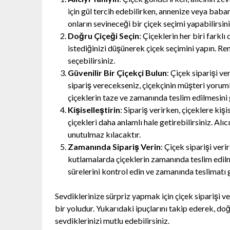
için gül tercih edebilirken, annenize veya babanı
onların sevineceği bir çiçek seçimi yapabilirsini
Doğru Çiçeği Seçin
: Çiçeklerin her biri farkl
istediğinizi düşünerek çiçek seçimini yapın. Ren
seçebilirsiniz.
Güvenilir Bir Çiçekçi Bulun
: Çiçek siparişi ve
sipariş verecekseniz, çiçekçinin müşteri yorumla
çiçeklerin taze ve zamanında teslim edilmesini 
Kişiselleştirin
: Sipariş verirken, çiçeklere kiş
çiçekleri daha anlamlı hale getirebilirsiniz. Alı
unutulmaz kılacaktır.
Zamanında Sipariş Verin
: Çiçek siparişi ver
kutlamalarda çiçeklerin zamanında teslim edilm
sürelerini kontrol edin ve zamanında teslimatı 
Sevdiklerinize sürpriz yapmak için çiçek siparişi v
bir yoludur. Yukarıdaki ipuçlarını takip ederek, doğr
sevdiklerinizi mutlu edebilirsiniz.