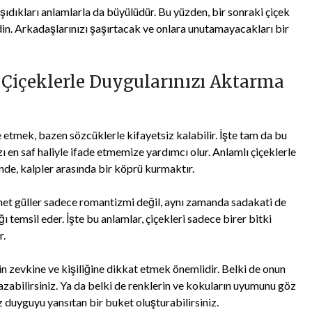
aşıdıkları anlamlarla da büyülüdür. Bu yüzden, bir sonraki çiçek
edin. Arkadaşlarınızı şaşırtacak ve onlara unutamayacakları bir
ı Çiçeklerle Duygularınızı Aktarma
 etmek, bazen sözcüklerle kifayetsiz kalabilir. İşte tam da bu
ı en saf haliyle ifade etmemize yardımcı olur. Anlamlı çiçeklerle
inde, kalpler arasında bir köprü kurmaktır.
emet güller sadece romantizmi değil, aynı zamanda sadakati de
 temsil eder. İşte bu anlamlar, çiçekleri sadece birer bitki
r.
nin zevkine ve kişiliğine dikkat etmek önemlidir. Belki de onun
 yazabilirsiniz. Ya da belki de renklerin ve kokuların uyumunu göz
 duyguyu yansıtan bir buket oluşturabilirsiniz.