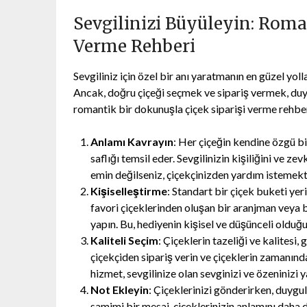
Sevgilinizi Büyüleyin: Roma
Verme Rehberi
Sevgiliniz için özel bir anı yaratmanın en güzel yo
Ancak, doğru çiçeği seçmek ve sipariş vermek, duyg
romantik bir dokunuşla çiçek siparişi verme rehber
Anlamı Kavrayın
: Her çiçeğin kendine özgü b
saflığı temsil eder. Sevgilinizin kişiliğini ve z
emin değilseniz, çiçekçinizden yardım istemek
Kişiselleştirme
: Standart bir çiçek buketi yer
favori çiçeklerinden oluşan bir aranjman veya bi
yapın. Bu, hediyenin kişisel ve düşünceli olduğ
Kaliteli Seçim
: Çiçeklerin tazeliği ve kalitesi,
çiçekçiden sipariş verin ve çiçeklerin zamanında
hizmet, sevgilinize olan sevginizi ve özeninizi y
Not Ekleyin
: Çiçeklerinizi gönderirken, duygul
samimi bir mesaj, çiçeklerinizin anlamını daha 