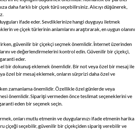
za daha farklı bir çiçek türü seçebilirsiniz. Alıcıyı düşünerek,
z.
ı duyguları ifade eder. Sevdiklerinize hangi duyguyu iletmek
klerin ve çiçek türlerinin anlamlarını araştırarak, en uygun olanını
rirken, güvenilir bir çiçekçi seçmek önemlidir. İnternet üzerinden
rını ve değerlendirmelerini kontrol edin. Güvenilir bir çiçekçi,
garanti eder.
isel bir dokunuş eklemek önemlidir. Bir not veya özel bir mesaj ile
cıya özel bir mesaj eklemek, onların sürprizi daha özel ve
irken zamanlama önemlidir. Özellikle özel günlerde veya
esi önemlidir. Siparişi vermeden önce teslimat seçeneklerini ve
garanti eden bir seçenek seçin.
ermek, onları mutlu etmenin ve duygularınızı ifade etmenin harika
u çiçeği seçebilir, güvenilir bir çiçekçiden sipariş verebilir ve