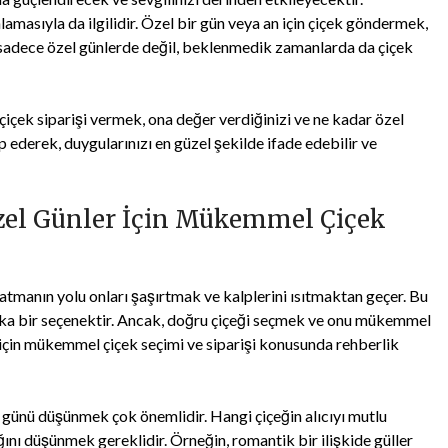
lamasıyla da ilgilidir. Özel bir gün veya an için çiçek göndermek,
k, sadece özel günlerde değil, beklenmedik zamanlarda da çiçek
çiçek siparişi vermek, ona değer verdiğinizi ve ne kadar özel
p ederek, duygularınızı en güzel şekilde ifade edebilir ve
zel Günler İçin Mükemmel Çiçek
tmanın yolu onları şaşırtmak ve kalplerini ısıtmaktan geçer. Bu
arika bir seçenektir. Ancak, doğru çiçeği seçmek ve onu mükemmel
r için mükemmel çiçek seçimi ve siparişi konusunda rehberlik
o günü düşünmek çok önemlidir. Hangi çiçeğin alıcıyı mutlu
ağını düşünmek gereklidir. Örneğin, romantik bir ilişkide güller