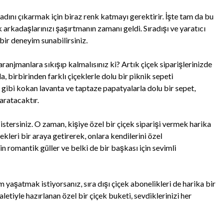
tadını çıkarmak için biraz renk katmayı gerektirir. İşte tam da bu
 arkadaşlarınızı şaşırtmanın zamanı geldi. Sıradışı ve yaratıcı
 bir deneyim sunabilirsiniz.
anjmanlara sıkışıp kalmalısınız ki? Artık çiçek siparişlerinizde
birbirinden farklı çiçeklerle dolu bir piknik sepeti
s gibi kokan lavanta ve taptaze papatyalarla dolu bir sepet,
ratacaktır.
istersiniz. O zaman, kişiye özel bir çiçek siparişi vermek harika
içekleri bir araya getirerek, onlara kendilerini özel
için romantik güller ve belki de bir başkası için sevimli
yaşatmak istiyorsanız, sıra dışı çiçek abonelikleri de harika bir
letiyle hazırlanan özel bir çiçek buketi, sevdiklerinizi her