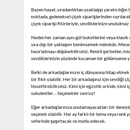
Bazen hayat, sıradanlıktan uzaklaşıp yaratıcılığın 
noktada, geleneksel çiçek siparişlerinden sıyrılarak
çiçek siparişi fikirleriyle, sevdiklerinize unutulmaz
Neden her zaman aynı gül buketlerine veya klasik ar
sıra dışı bir yaklaşım benimsemek mümkün. Mesela, 
hazırlatmayı düşünebilirsiniz. Renkli şerbetler, mi
sevdiklerinizin yüzünde kocaman bir gülümseme ya
Belki de arkadaşlarınızın iç dünyasına hitap etmek 
bir fikir olabilir. Her bir arkadaşınız için sevdiği ç
hissettirebilirsiniz. Kimi için egzotik orkide, kimi 
sukulentler… Seçenekler sınırsız!
Eğer arkadaşlarınıza unutamayacakları bir deneyim 
seçenek olabilir. Her ay farklı bir tema veya renk pa
seferinde şaşırtacak ve mutlu edecek.