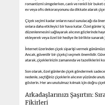
romantizmi simgelerken, canlı ve renkli bir buket do
ev veya ofis dekorasyonunu da dikkate alarak çiçe
Çiçek seçimi kadar onların nasıl sunulacağı da önem
onlara daha etkileyici bir hava katar. Özel günler içi
düzenlenmesini sağlayarak alıcının gözlerinde hayran
ekleyerek veya özel bir hediye ile birlikte sunarak j
İnternet üzerinden çiçek siparişi vermek günümüzd
Ancak, güvenilir bir çiçekçi seçmek önemlidir. Güve
atarak, çiçeklerinizin zamanında ve tazeliklerini k
Son olarak, özel günlerde çiçek göndermek sadece b
nedenle, seçtiğiniz çiçeklerin alıcının yüzünde u
gösterin. Her anı unutulmaz kılmak için doğru çiçe
Arkadaşlarınızı Şaşırtın: Sıra
Fikirleri