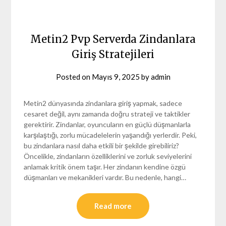
Metin2 Pvp Serverda Zindanlara
Giriş Stratejileri
Posted on
Mayıs 9, 2025
by
admin
Metin2 dünyasında zindanlara giriş yapmak, sadece
cesaret değil, aynı zamanda doğru strateji ve taktikler
gerektirir. Zindanlar, oyuncuların en güçlü düşmanlarla
karşılaştığı, zorlu mücadelelerin yaşandığı yerlerdir. Peki,
bu zindanlara nasıl daha etkili bir şekilde girebiliriz?
Öncelikle, zindanların özelliklerini ve zorluk seviyelerini
anlamak kritik önem taşır. Her zindanın kendine özgü
düşmanları ve mekanikleri vardır. Bu nedenle, hangi…
Read more