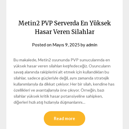
Metin2 PVP Serverda En Yüksek
Hasar Veren Silahlar
Posted on
Mayıs 9, 2025
by
admin
Bu makalede, Metin2 oyununda PVP sunucularında en
yüksek hasar veren silahları keşfedeceğiz. Oyuncuların
savaş alanında rakiplerini alt etmek için kullandıkları bu
silahlar, sadece güçleriyle değil, aynı zamanda stratejik
kullanımlarıyla da dikkat çekiyor. Her bir silah, kendine has
özellikleri ve avantajlarıyla öne çıkıyor. Örneğin, bazı
silahlar yüksek kritik hasar potansiyeline sahipken,
diğerleri hızlı atış hızlarıyla düşmanlarını…
Read more