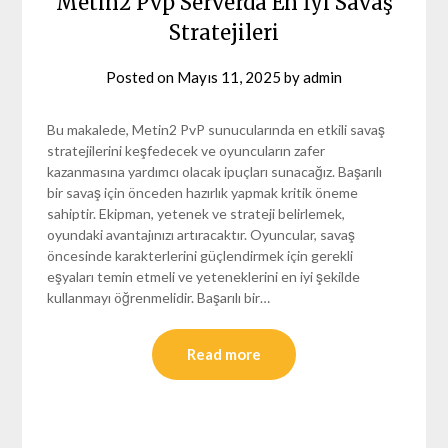
Metin2 Pvp Serverda En İyi Savaş
Stratejileri
Posted on
Mayıs 11, 2025
by
admin
Bu makalede, Metin2 PvP sunucularında en etkili savaş
stratejilerini keşfedecek ve oyuncuların zafer
kazanmasına yardımcı olacak ipuçları sunacağız. Başarılı
bir savaş için önceden hazırlık yapmak kritik öneme
sahiptir. Ekipman, yetenek ve strateji belirlemek,
oyundaki avantajınızı artıracaktır. Oyuncular, savaş
öncesinde karakterlerini güçlendirmek için gerekli
eşyaları temin etmeli ve yeteneklerini en iyi şekilde
kullanmayı öğrenmelidir. Başarılı bir…
Read more