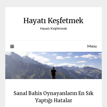
Skip
to
content
Hayatı Keşfetmek
Hayatı Keşfetmek
Menu
Sanal Bahis Oynayanların En Sık
Yaptığı Hatalar