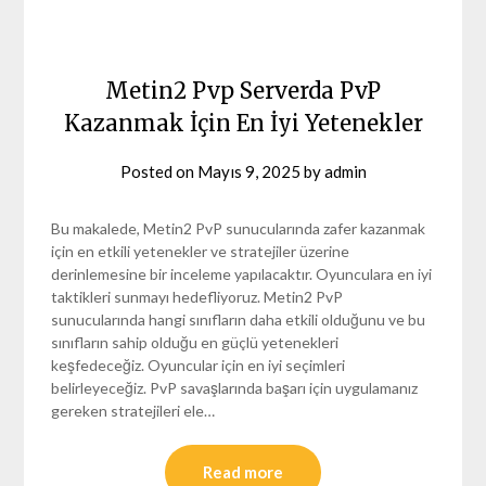
Metin2 Pvp Serverda PvP
Kazanmak İçin En İyi Yetenekler
Posted on
Mayıs 9, 2025
by
admin
Bu makalede, Metin2 PvP sunucularında zafer kazanmak
için en etkili yetenekler ve stratejiler üzerine
derinlemesine bir inceleme yapılacaktır. Oyunculara en iyi
taktikleri sunmayı hedefliyoruz. Metin2 PvP
sunucularında hangi sınıfların daha etkili olduğunu ve bu
sınıfların sahip olduğu en güçlü yetenekleri
keşfedeceğiz. Oyuncular için en iyi seçimleri
belirleyeceğiz. PvP savaşlarında başarı için uygulamanız
gereken stratejileri ele…
Read more