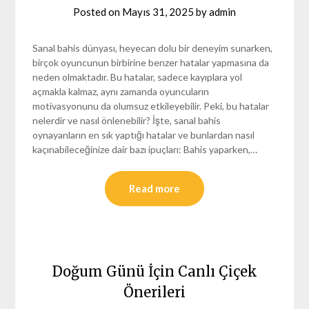
Posted on
Mayıs 31, 2025
by
admin
Sanal bahis dünyası, heyecan dolu bir deneyim sunarken,
birçok oyuncunun birbirine benzer hatalar yapmasına da
neden olmaktadır. Bu hatalar, sadece kayıplara yol
açmakla kalmaz, aynı zamanda oyuncuların
motivasyonunu da olumsuz etkileyebilir. Peki, bu hatalar
nelerdir ve nasıl önlenebilir? İşte, sanal bahis
oynayanların en sık yaptığı hatalar ve bunlardan nasıl
kaçınabileceğinize dair bazı ipuçları: Bahis yaparken,…
Read more
Doğum Günü İçin Canlı Çiçek
Önerileri