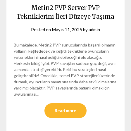
Metin2 PVP Server PVP
Tekniklerini İleri Düzeye Taşıma
Posted on
Mayıs 11, 2025
by
admin
Bu makalede, Metin2 PVP sunucularında başarılı olmanın
yollarını keşfedecek ve çeşitli tekniklerle oyuncuların
yeteneklerini nasıl geliştirebileceğini ele alacağız.
Herkesin bildiği gibi, PVP savaşları sadece güç değil, aynı
zamanda strateji gerektirir. Peki, bu stratejileri nasıl
geliştirebiliriz? Öncelikle, temel PVP stratejileri üzerinde
durmak, oyuncuların savaş sırasında daha etkili olmalarına
yardımcı olacaktır. PVP savaşlarında başarılı olmak için
uygulanması…
Read more