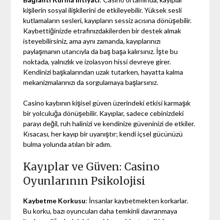
kişilerin sosyal ilişkilerini de etkileyebilir. Yüksek sesli
kutlamaların sesleri, kayıpların sessiz acısına dönüşebilir.
Kaybettiğinizde etrafınızdakilerden bir destek almak
isteyebilirsiniz, ama aynı zamanda, kayıplarınızı
paylaşmanın utancıyla da baş başa kalırsınız. İşte bu
noktada, yalnızlık ve izolasyon hissi devreye girer.
Kendinizi başkalarından uzak tutarken, hayatta kalma
mekanizmalarınızı da sorgulamaya başlarsınız.
Casino kaybının kişisel güven üzerindeki etkisi karmaşık
bir yolculuğa dönüşebilir. Kayıplar, sadece cebinizdeki
parayı değil, ruh halinizi ve kendinize güveninizi de etkiler.
Kısacası, her kayıp bir uyanıştır; kendi içsel gücünüzü
bulma yolunda atılan bir adım.
Kayıplar ve Güven: Casino
Oyunlarının Psikolojisi
Kaybetme Korkusu
: İnsanlar kaybetmekten korkarlar.
Bu korku, bazı oyuncuları daha temkinli davranmaya