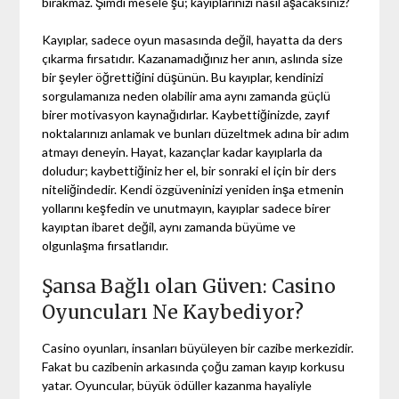
bırakmaz. Şimdi mesele şu; kayıplarınızı nasıl aşacaksınız?
Kayıplar, sadece oyun masasında değil, hayatta da ders
çıkarma fırsatıdır. Kazanamadığınız her anın, aslında size
bir şeyler öğrettiğini düşünün. Bu kayıplar, kendinizi
sorgulamanıza neden olabilir ama aynı zamanda güçlü
birer motivasyon kaynağıdırlar. Kaybettiğinizde, zayıf
noktalarınızı anlamak ve bunları düzeltmek adına bir adım
atmayı deneyin. Hayat, kazançlar kadar kayıplarla da
doludur; kaybettiğiniz her el, bir sonraki el için bir ders
niteliğindedir. Kendi özgüveninizi yeniden inşa etmenin
yollarını keşfedin ve unutmayın, kayıplar sadece birer
kayıptan ibaret değil, aynı zamanda büyüme ve
olgunlaşma fırsatlarıdır.
Şansa Bağlı olan Güven: Casino
Oyuncuları Ne Kaybediyor?
Casino oyunları, insanları büyüleyen bir cazibe merkezidir.
Fakat bu cazibenin arkasında çoğu zaman kayıp korkusu
yatar. Oyuncular, büyük ödüller kazanma hayaliyle