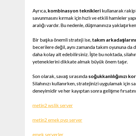
Ayrıca,
kombinasyon teknikleri
kullanarak rakiple
savunmasını kırmak için hızlı ve etkili hamleler yap
aralığı vardır. Bu nedenle, düşmanınıza yaklaşırken
Bir başka önemli strateji ise,
takım arkadaşların
becerilere değil, aynı zamanda takım oyununa da day
daha kolay alt edebilirsiniz. İşte bu noktada, silah
yeteneklerini dikkate almak büyük önem taşır.
Son olarak, savaş sırasında
soğukkanlılığınızı ko
Silahınızı kullanırken, stratejinizi uygulamak için
deneyimidir ve her kayıptan sonra gelişme fırsatını
metin2 wslik server
metin2 emek pvp server
emek serverler