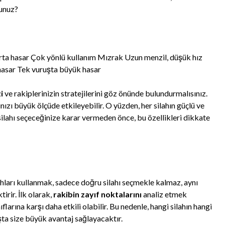
sunuz?
, orta hasar Çok yönlü kullanım Mızrak Uzun menzil, düşük hız
hasar Tek vuruşta büyük hasar
i
ve rakiplerinizin stratejilerini göz önünde bulundurmalısınız.
ızı büyük ölçüde etkileyebilir. O yüzden, her silahın güçlü ve
 silahı seçeceğinize karar vermeden önce, bu özellikleri dikkate
ları kullanmak, sadece doğru silahı seçmekle kalmaz, aynı
irir. İlk olarak,
rakibin zayıf noktalarını
analiz etmek
ıflarına karşı daha etkili olabilir. Bu nedenle, hangi silahın hangi
ta size büyük avantaj sağlayacaktır.