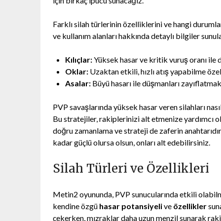
için birkaç ipucu sunacağız.
Farklı silah türlerinin özelliklerini ve hangi duruml
ve kullanım alanları hakkında detaylı bilgiler sunu
Kılıçlar:
Yüksek hasar ve kritik vuruş oranı ile 
Oklar:
Uzaktan etkili, hızlı atış yapabilme özell
Asalar:
Büyü hasarı ile düşmanları zayıflatmak i
PVP savaşlarında yüksek hasar veren silahları nasıl 
Bu stratejiler, rakiplerinizi alt etmenize yardımcı
doğru zamanlama ve strateji de zaferin anahtarıdır
kadar güçlü olursa olsun, onları alt edebilirsiniz.
Silah Türleri ve Özellikleri
Metin2 oyununda, PVP sunucularında etkili olabilmek 
kendine özgü
hasar potansiyeli
ve
özellikler
suna
çekerken, mızraklar daha uzun menzil sunarak rakipl