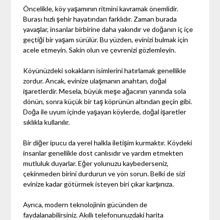
Öncelikle, köy yaşamının ritmini kavramak önemlidir.
Burası hızlı şehir hayatından farklıdır. Zaman burada
yavaşlar, insanlar birbirine daha yakındır ve doğanın iç içe
geçtiği bir yaşam sürülür. Bu yüzden, evinizi bulmak için
acele etmeyin. Sakin olun ve çevrenizi gözlemleyin.
Köyünüzdeki sokakların isimlerini hatırlamak genellikle
zordur. Ancak, evinize ulaşmanın anahtarı, doğal
işaretlerdir. Mesela, büyük meşe ağacının yanında sola
dönün, sonra küçük bir taş köprünün altından geçin gibi.
Doğa ile uyum içinde yaşayan köylerde, doğal işaretler
sıklıkla kullanılır.
Bir diğer ipucu da yerel halkla iletişim kurmaktır. Köydeki
insanlar genellikle dost canlısıdır ve yardım etmekten
mutluluk duyarlar. Eğer yolunuzu kaybederseniz,
çekinmeden birini durdurun ve yön sorun. Belki de sizi
evinize kadar götürmek isteyen biri çıkar karşınıza.
Ayrıca, modern teknolojinin gücünden de
faydalanabilirsiniz. Akıllı telefonunuzdaki harita