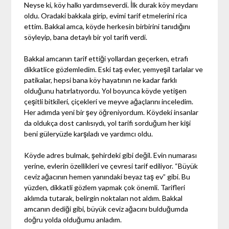
Neyse ki, köy halkı yardımseverdi. İlk durak köy meydanı
oldu. Oradaki bakkala girip, evimi tarif etmelerini rica
ettim. Bakkal amca, köyde herkesin birbirini tanıdığını
söyleyip, bana detaylı bir yol tarifi verdi.
Bakkal amcanın tarif ettiği yollardan geçerken, etrafı
dikkatlice gözlemledim. Eski taş evler, yemyeşil tarlalar ve
patikalar, hepsi bana köy hayatının ne kadar farklı
olduğunu hatırlatıyordu. Yol boyunca köyde yetişen
çeşitli bitkileri, çiçekleri ve meyve ağaçlarını inceledim.
Her adımda yeni bir şey öğreniyordum. Köydeki insanlar
da oldukça dost canlısıydı, yol tarifi sorduğum her kişi
beni güleryüzle karşıladı ve yardımcı oldu.
Köyde adres bulmak, şehirdeki gibi değil. Evin numarası
yerine, evlerin özellikleri ve çevresi tarif ediliyor. “Büyük
ceviz ağacının hemen yanındaki beyaz taş ev” gibi. Bu
yüzden, dikkatli gözlem yapmak çok önemli. Tarifleri
aklımda tutarak, belirgin noktaları not aldım. Bakkal
amcanın dediği gibi, büyük ceviz ağacını bulduğumda
doğru yolda olduğumu anladım.