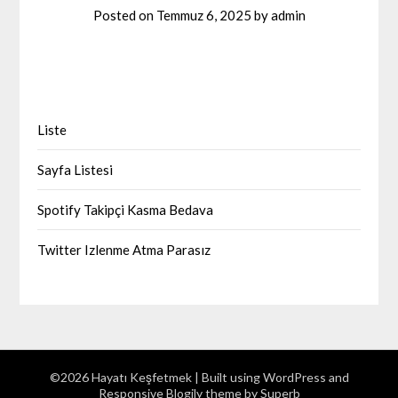
Posted on
Temmuz 6, 2025
by
admin
Liste
Sayfa Listesi
Spotify Takipçi Kasma Bedava
Twitter Izlenme Atma Parasız
©2026 Hayatı Keşfetmek
| Built using WordPress and
Responsive Blogily
theme by Superb