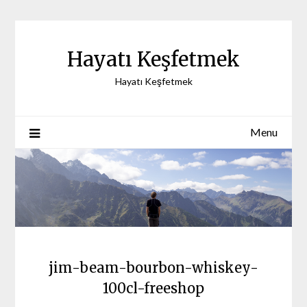
Skip
to
content
Hayatı Keşfetmek
Hayatı Keşfetmek
Menu
jim-beam-bourbon-whiskey-
100cl-freeshop