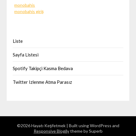
monobahis
monobahis giriş
Liste
Sayfa Listesi
Spotify Takipçi Kasma Bedava
Twitter Izlenme Atma Parasız
©2026 Hayatı Keşfetmek
| Built using WordPress and
Responsive Blogily
theme by Superb