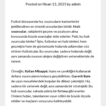
Posted on
Nisan 13, 2025
by
admin
Futbol dünyasında hız, oyuncuların kariyerlerini
şekillendiren en önemli unsurlardan biridir.
Hızlı
oyuncular
, rakiplerini geçme ve pozisyon alma
konusunda büyük avantajlar elde ederler. Peki, bu hızlı
oyuncular kimler? İşte, futbolun en hızlı isimleri, hem
geçmişte hem de günümüzde hızlarıyla adlarından söz
ettiren futbolcular. Bu oyuncular, sadece hızlarıyla değil,
aynı zamanda oyunun akışını değiştiren yetenekleriyle de
tanınır.
Örneğin,
Kylian Mbappé
, hızını ve çevikliğini kullanarak
defans oyuncularını kolayca geçebilirken,
Gareth Bale
de uzun mesafelerdeki koşuları ile dikkat çekmiştir. Hız,
sadece bir yetenek değil, aynı zamanda bir stratejidir. Bu
hızlı oyuncular, sahada adeta bir
fırtına
gibi eserler.
Onların hızları, takımlarının oyun stilini de büyük ölçüde
etkiler ve maçların sonucunu belirleyebilir.