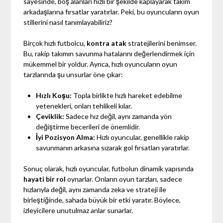
sayesinde, boş alanları hızlı bir şekilde kaplayarak takım
arkadaşlarına fırsatlar yaratırlar. Peki, bu oyuncuların oyun
stillerini nasıl tanımlayabiliriz?
Birçok hızlı futbolcu,
kontra atak
stratejilerini benimser.
Bu, rakip takımın savunma hatalarını değerlendirmek için
mükemmel bir yoldur. Ayrıca, hızlı oyuncuların oyun
tarzlarında şu unsurlar öne çıkar:
Hızlı Koşu:
Topla birlikte hızlı hareket edebilme
yetenekleri, onları tehlikeli kılar.
Çeviklik:
Sadece hız değil, aynı zamanda yön
değiştirme becerileri de önemlidir.
İyi Pozisyon Alma:
Hızlı oyuncular, genellikle rakip
savunmanın arkasına sızarak gol fırsatları yaratırlar.
Sonuç olarak, hızlı oyuncular, futbolun dinamik yapısında
hayati bir rol
oynarlar. Onların oyun tarzları, sadece
hızlarıyla değil, aynı zamanda zeka ve strateji ile
birleştiğinde, sahada büyük bir etki yaratır. Böylece,
izleyicilere unutulmaz anlar sunarlar.