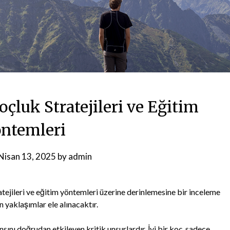
çluk Stratejileri ve Eğitim
ntemleri
Nisan 13, 2025
by
admin
atejileri ve eğitim yöntemleri üzerine derinlemesine bir inceleme
n yaklaşımlar ele alınacaktır.
sını doğrudan etkileyen kritik unsurlardır. İyi bir koç, sadece