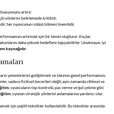
tivasyonunu artırır.
lü yönlerini belirlemede kritiktir.
dir; her oyuncunun rolünü bilmesi önemlidir.
erformansını artırmak için bir temel oluşturur. Koçlar,
takımlarını daha yüksek hedeflere taşıyabilirler. Unutmayın, iyi
ham kaynağıdır
.
amaları
ların yeteneklerini geliştirmek ve takımın genel performansını
ler, sadece fiziksel becerileri değil, aynı zamanda zihinsel ve
ğitim
, oyuncuların top kontrolü, pas verme ve şut çekme gibi
eğitim
, oyunun stratejik yönlerini anlamalarına yardımcı olur.
mak için çeşitli teknikler kullanılabilir. Bu teknikler arasında: