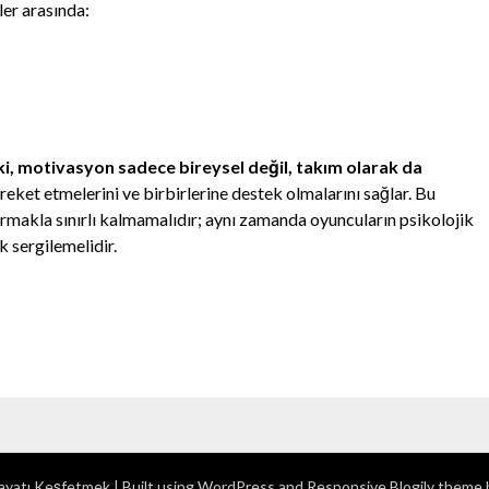
iler arasında:
i, motivasyon sadece bireysel değil, takım olarak da
reket etmelerini ve birbirlerine destek olmalarını sağlar. Bu
armakla sınırlı kalmamalıdır; aynı zamanda oyuncuların psikolojik
k sergilemelidir.
yatı Keşfetmek
| Built using WordPress and
Responsive Blogily
theme 