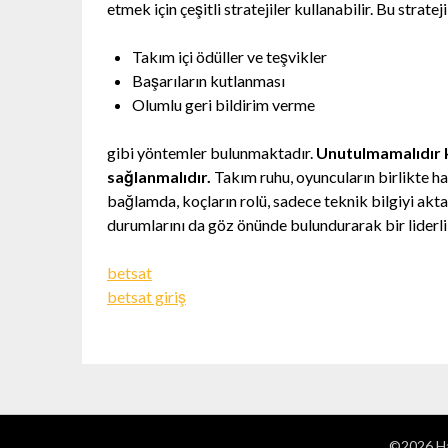
etmek için çeşitli stratejiler kullanabilir. Bu stratej
Takım içi ödüller ve teşvikler
Başarıların kutlanması
Olumlu geri bildirim verme
gibi yöntemler bulunmaktadır.
Unutulmamalıdır k
sağlanmalıdır.
Takım ruhu, oyuncuların birlikte ha
bağlamda, koçların rolü, sadece teknik bilgiyi akt
durumlarını da göz önünde bulundurarak bir liderli
betsat
betsat giriş
©2026 Ha