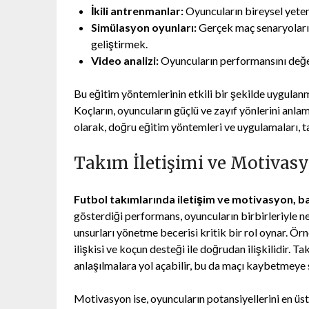
İkili antrenmanlar:
Oyuncuların bireysel yetene
Simülasyon oyunları:
Gerçek maç senaryoların
geliştirmek.
Video analizi:
Oyuncuların performansını değer
Bu eğitim yöntemlerinin etkili bir şekilde uygulanma
Koçların, oyuncuların güçlü ve zayıf yönlerini anla
olarak, doğru eğitim yöntemleri ve uygulamaları, t
Takım İletişimi ve Motivas
Futbol takımlarında iletişim ve motivasyon, ba
gösterdiği performans, oyuncuların birbirleriyle ne
unsurları yönetme becerisi kritik bir rol oynar. Ör
ilişkisi ve koçun desteği ile doğrudan ilişkilidir. T
anlaşılmalara yol açabilir, bu da maçı kaybetmeye 
Motivasyon ise, oyuncuların potansiyellerini en üst