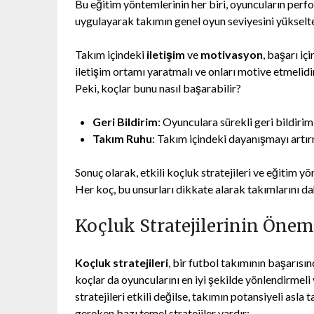
Bu eğitim yöntemlerinin her biri, oyuncuların perfo
uygulayarak takımın genel oyun seviyesini yükselteb
Takım içindeki
iletişim
ve
motivasyon
, başarı iç
iletişim ortamı yaratmalı ve onları motive etmelidi
Peki, koçlar bunu nasıl başarabilir?
Geri Bildirim
: Oyunculara sürekli geri bildirim
Takım Ruhu
: Takım içindeki dayanışmayı artır
Sonuç olarak, etkili koçluk stratejileri ve eğitim yö
Her koç, bu unsurları dikkate alarak takımlarını daha
Koçluk Stratejilerinin Önem
Koçluk stratejileri
, bir futbol takımının başarısın
koçlar da oyuncularını en iyi şekilde yönlendirmeli 
stratejileri etkili değilse, takımın potansiyeli as
gereken bazı temel stratejiler vardır: