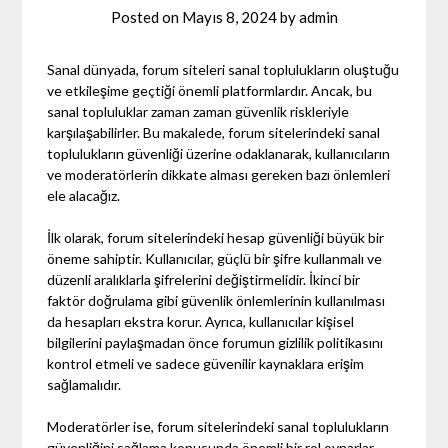
Posted on
Mayıs 8, 2024
by
admin
Sanal dünyada, forum siteleri sanal toplulukların oluştuğu
ve etkileşime geçtiği önemli platformlardır. Ancak, bu
sanal topluluklar zaman zaman güvenlik riskleriyle
karşılaşabilirler. Bu makalede, forum sitelerindeki sanal
toplulukların güvenliği üzerine odaklanarak, kullanıcıların
ve moderatörlerin dikkate alması gereken bazı önlemleri
ele alacağız.
İlk olarak, forum sitelerindeki hesap güvenliği büyük bir
öneme sahiptir. Kullanıcılar, güçlü bir şifre kullanmalı ve
düzenli aralıklarla şifrelerini değiştirmelidir. İkinci bir
faktör doğrulama gibi güvenlik önlemlerinin kullanılması
da hesapları ekstra korur. Ayrıca, kullanıcılar kişisel
bilgilerini paylaşmadan önce forumun gizlilik politikasını
kontrol etmeli ve sadece güvenilir kaynaklara erişim
sağlamalıdır.
Moderatörler ise, forum sitelerindeki sanal toplulukların
güvenliğini sağlama konusunda önemli bir rol oynarlar.