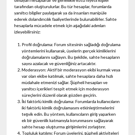
olmayan hesaplardır ve genellikle kötü niyetli kişiler
tarafından oluşturulurlar. Bu tür hesaplar, forumlarda
yanıltıcı bilgiler paylaşarak ya da insanları manipüle
ederek dolandırıcılık faaliyetlerinde bulunabilirler. Sahte
hesaplarla mücadele etmek için aşağıdaki adımları
izleyebilirsiniz:
Profil doğrulama: Forum sitesinin sağladığı doğrulama
yöntemlerini kullanarak, üyelerin gerçek kimliklerini
doğrulamalarını sağlayın. Bu şekilde, sahte hesapların
sayısı azalacak ve güvenliğiniz artacaktır.
Moderasyon: Aktif bir moderasyon ekibi kurmak veya
var olan ekibe katılmak, sahte hesaplara daha hızlı
müdahale etmenizi sağlar. Şüpheli hesapları ve
yanıltıcı içerikleri tespit etmek için moderasyon
süreçlerini düzenli olarak gözden geçirin.
İki faktörlü kimlik doğrulama: Forumlarda kullanıcıların
iki faktörlü kimlik doğrulamasını etkinleştirmelerini
teşvik edin. Bu yöntem, kullanıcıların giriş yaparken
ek bir güvenlik katmanıyla korunmasını sağlayarak
sahte hesap oluşturma girişimlerini zorlaştırır.
Topluluk katılımı: Forum üyelerini, şüpheli aktiviteleri