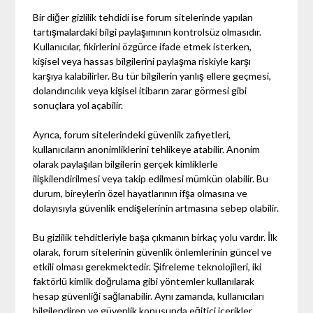
Bir diğer gizlilik tehdidi ise forum sitelerinde yapılan
tartışmalardaki bilgi paylaşımının kontrolsüz olmasıdır.
Kullanıcılar, fikirlerini özgürce ifade etmek isterken,
kişisel veya hassas bilgilerini paylaşma riskiyle karşı
karşıya kalabilirler. Bu tür bilgilerin yanlış ellere geçmesi,
dolandırıcılık veya kişisel itibarın zarar görmesi gibi
sonuçlara yol açabilir.
Ayrıca, forum sitelerindeki güvenlik zafiyetleri,
kullanıcıların anonimliklerini tehlikeye atabilir. Anonim
olarak paylaşılan bilgilerin gerçek kimliklerle
ilişkilendirilmesi veya takip edilmesi mümkün olabilir. Bu
durum, bireylerin özel hayatlarının ifşa olmasına ve
dolayısıyla güvenlik endişelerinin artmasına sebep olabilir.
Bu gizlilik tehditleriyle başa çıkmanın birkaç yolu vardır. İlk
olarak, forum sitelerinin güvenlik önlemlerinin güncel ve
etkili olması gerekmektedir. Şifreleme teknolojileri, iki
faktörlü kimlik doğrulama gibi yöntemler kullanılarak
hesap güvenliği sağlanabilir. Aynı zamanda, kullanıcıları
bilgilendiren ve güvenlik konusunda eğitici içerikler