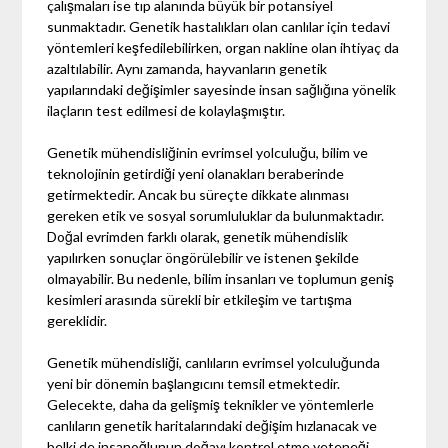
çalışmaları ise tıp alanında büyük bir potansiyel
sunmaktadır. Genetik hastalıkları olan canlılar için tedavi
yöntemleri keşfedilebilirken, organ nakline olan ihtiyaç da
azaltılabilir. Aynı zamanda, hayvanların genetik
yapılarındaki değişimler sayesinde insan sağlığına yönelik
ilaçların test edilmesi de kolaylaşmıştır.
Genetik mühendisliğinin evrimsel yolculuğu, bilim ve
teknolojinin getirdiği yeni olanakları beraberinde
getirmektedir. Ancak bu süreçte dikkate alınması
gereken etik ve sosyal sorumluluklar da bulunmaktadır.
Doğal evrimden farklı olarak, genetik mühendislik
yapılırken sonuçlar öngörülebilir ve istenen şekilde
olmayabilir. Bu nedenle, bilim insanları ve toplumun geniş
kesimleri arasında sürekli bir etkileşim ve tartışma
gereklidir.
Genetik mühendisliği, canlıların evrimsel yolculuğunda
yeni bir dönemin başlangıcını temsil etmektedir.
Gelecekte, daha da gelişmiş teknikler ve yöntemlerle
canlıların genetik haritalarındaki değişim hızlanacak ve
belki de insanoğlunun doğayı kontrol etme yeteneği