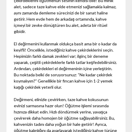
çekirdeklerini öğütmenun sesinin kendisi bile! Bu minik
alet, sadece taze kahve elde etmenizi sağlamakla kalmaz,
aynı zamanda demleme sürecinizi de bir sanat haline
getirir. Hem evde hem de arkadaş ortamında, kahve
içmeyi bir zevke dönüştüren bu alet, adeta bir ritüel
gibidir.
El değirmenini kullanmak oldukça basit ama bir o kadar da
keyifli! Öncelikle, istediğiniz kahve çekirdeklerini seçin.
Hepimizin farklı damak zevkleri var; ilginç bir deneme
yaparak, çeşitli çekirdeklerle farklı tatlar keşfedebilirsiniz.
Ardından, çekirdekleri el değirmeninin içine yerleştirin.
Bu noktada belki de soruyorsunuz: “Ne kadar çekirdek
koymalıyım?” Genellikle bir fincan kahve için 1-2 yemek
kaşığı çekirdek yeterli olur.
Değirmeni, elinizle çevirirken, taze kahve kokusunun
evinizi sarmasına hazır olun! Öğütme işlemi sırasında
hızınıza dikkat edin. Hızlı döndürmek yerine, yavaşça
çevirerek daha homojen bir öğütme sağlayabilirsiniz. Bu,
kahvenizin tadını daha yoğun bir hale getirir! Ayrıca,
öğütme kalınlığını da ayarlayarak istediğiniz kahve türüne