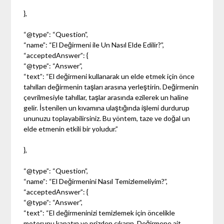
},
“@type”: “Question”,
“name”: “El Değirmeni ile Un Nasıl Elde Edilir?”,
“acceptedAnswer”: {
“@type”: “Answer”,
“text”: “El değirmeni kullanarak un elde etmek için önce
tahılları değirmenin taşları arasına yerleştirin. Değirmenin
çevrilmesiyle tahıllar, taşlar arasında ezilerek un haline
gelir. İstenilen un kıvamına ulaştığında işlemi durdurup
ununuzu toplayabilirsiniz. Bu yöntem, taze ve doğal un
elde etmenin etkili bir yoludur.”
},
“@type”: “Question”,
“name”: “El Değirmenini Nasıl Temizlemeliyim?”,
“acceptedAnswer”: {
“@type”: “Answer”,
“text”: “El değirmeninizi temizlemek için öncelikle
motorunu kapatın ve prizden çıkarın. Değirmene ait