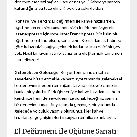
deneyimlemenizi sağlar. Hani derler ya, “Kahve yaparken
kullandığınız su taze olmalı.”, peki ya çekirdekler?
Kontrol ve Tercih
: El değirmeni ile kahve hazırlarken,
öğütme derecesini tamamen sizin belirlemeniz gerek.
İster espresso için ince, ister French press için kalın bir
öğütme tercihiniz olsun, karar sizin. Kendi damak tadınıza
göre kahvenizi aşağıya çekmek kadar tatmin edici bir şey
yok. Nasıl bir kıvam istiyorsanız, onu oluşturmak tamamen
sizin elinizde!
Gelenekten Geleceğe
: Bu yöntem yalnızca kahve
severlere hitap etmekle kalmaz; aynı zamanda geleneksel
bir deneyimi modern bir yaşam tarzına entegre etmenin
harika bir yoludur. El değirmeniyle kahve hazırlamak, hem
kendinize hem de sevdiklerinize sunabileceğiniz samimi
bir deneyim sunar. Bir yudumda geçmişe, bir yudumda
geleceğe yolculuk yapmış olursunuz. Her kahve
hazırlanışı, geçmişin izlerini taşıyan bir hikaye anlatıyor.
El Değirmeni ile Öğütme Sanatı: