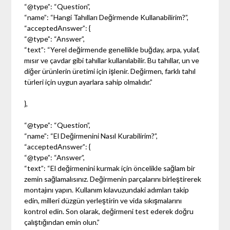
“@type”: “Question”,
“name”: “Hangi Tahılları Değirmende Kullanabilirim?”,
“acceptedAnswer”: {
“@type”: “Answer”,
“text”: “Yerel değirmende genellikle buğday, arpa, yulaf,
mısır ve çavdar gibi tahıllar kullanılabilir. Bu tahıllar, un ve
diğer ürünlerin üretimi için işlenir. Değirmen, farklı tahıl
türleri için uygun ayarlara sahip olmalıdır.”
},
“@type”: “Question”,
“name”: “El Değirmenini Nasıl Kurabilirim?”,
“acceptedAnswer”: {
“@type”: “Answer”,
“text”: “El değirmenini kurmak için öncelikle sağlam bir
zemin sağlamalısınız. Değirmenin parçalarını birleştirerek
montajını yapın. Kullanım kılavuzundaki adımları takip
edin, milleri düzgün yerleştirin ve vida sıkışmalarını
kontrol edin. Son olarak, değirmeni test ederek doğru
çalıştığından emin olun.”