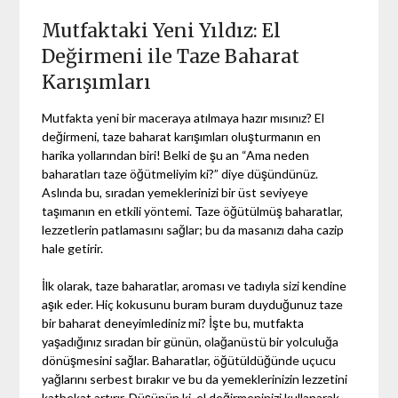
Mutfaktaki Yeni Yıldız: El
Değirmeni ile Taze Baharat
Karışımları
Mutfakta yeni bir maceraya atılmaya hazır mısınız? El
değirmeni, taze baharat karışımları oluşturmanın en
harika yollarından biri! Belki de şu an “Ama neden
baharatları taze öğütmeliyim ki?” diye düşündünüz.
Aslında bu, sıradan yemeklerinizi bir üst seviyeye
taşımanın en etkili yöntemi. Taze öğütülmüş baharatlar,
lezzetlerin patlamasını sağlar; bu da masanızı daha cazip
hale getirir.
İlk olarak, taze baharatlar, aroması ve tadıyla sizi kendine
aşık eder. Hiç kokusunu buram buram duyduğunuz taze
bir baharat deneyimlediniz mi? İşte bu, mutfakta
yaşadığınız sıradan bir günün, olağanüstü bir yolculuğa
dönüşmesini sağlar. Baharatlar, öğütüldüğünde uçucu
yağlarını serbest bırakır ve bu da yemeklerinizin lezzetini
katbekat artırır. Düşünün ki, el değirmeninizi kullanarak,