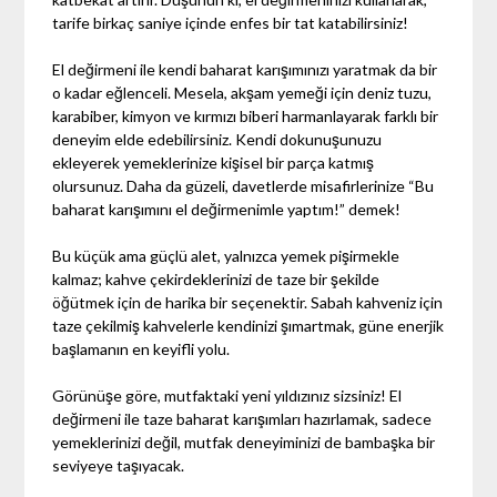
tarife birkaç saniye içinde enfes bir tat katabilirsiniz!
El değirmeni ile kendi baharat karışımınızı yaratmak da bir
o kadar eğlenceli. Mesela, akşam yemeği için deniz tuzu,
karabiber, kimyon ve kırmızı biberi harmanlayarak farklı bir
deneyim elde edebilirsiniz. Kendi dokunuşunuzu
ekleyerek yemeklerinize kişisel bir parça katmış
olursunuz. Daha da güzeli, davetlerde misafirlerinize “Bu
baharat karışımını el değirmenimle yaptım!” demek!
Bu küçük ama güçlü alet, yalnızca yemek pişirmekle
kalmaz; kahve çekirdeklerinizi de taze bir şekilde
öğütmek için de harika bir seçenektir. Sabah kahveniz için
taze çekilmiş kahvelerle kendinizi şımartmak, güne enerjik
başlamanın en keyifli yolu.
Görünüşe göre, mutfaktaki yeni yıldızınız sizsiniz! El
değirmeni ile taze baharat karışımları hazırlamak, sadece
yemeklerinizi değil, mutfak deneyiminizi de bambaşka bir
seviyeye taşıyacak.