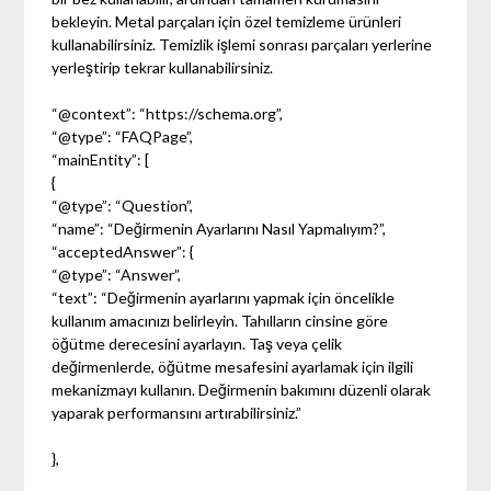
bekleyin. Metal parçaları için özel temizleme ürünleri
kullanabilirsiniz. Temizlik işlemi sonrası parçaları yerlerine
yerleştirip tekrar kullanabilirsiniz.
“@context”: “https://schema.org”,
“@type”: “FAQPage”,
“mainEntity”: [
{
“@type”: “Question”,
“name”: “Değirmenin Ayarlarını Nasıl Yapmalıyım?”,
“acceptedAnswer”: {
“@type”: “Answer”,
“text”: “Değirmenin ayarlarını yapmak için öncelikle
kullanım amacınızı belirleyin. Tahılların cinsine göre
öğütme derecesini ayarlayın. Taş veya çelik
değirmenlerde, öğütme mesafesini ayarlamak için ilgili
mekanizmayı kullanın. Değirmenin bakımını düzenli olarak
yaparak performansını artırabilirsiniz.”
},