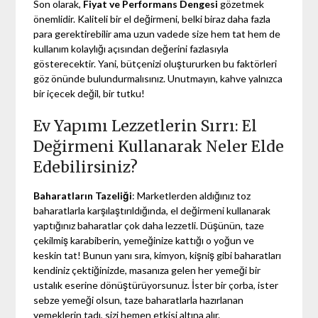
Son olarak,
Fiyat ve Performans Dengesi
gözetmek
önemlidir. Kaliteli bir el değirmeni, belki biraz daha fazla
para gerektirebilir ama uzun vadede size hem tat hem de
kullanım kolaylığı açısından değerini fazlasıyla
gösterecektir. Yani, bütçenizi oluştururken bu faktörleri
göz önünde bulundurmalısınız. Unutmayın, kahve yalnızca
bir içecek değil, bir tutku!
Ev Yapımı Lezzetlerin Sırrı: El
Değirmeni Kullanarak Neler Elde
Edebilirsiniz?
Baharatların Tazeliği
: Marketlerden aldığınız toz
baharatlarla karşılaştırıldığında, el değirmeni kullanarak
yaptığınız baharatlar çok daha lezzetli. Düşünün, taze
çekilmiş karabiberin, yemeğinize kattığı o yoğun ve
keskin tat! Bunun yanı sıra, kimyon, kişniş gibi baharatları
kendiniz çektiğinizde, masanıza gelen her yemeği bir
ustalık eserine dönüştürüyorsunuz. İster bir çorba, ister
sebze yemeği olsun, taze baharatlarla hazırlanan
yemeklerin tadı, sizi hemen etkisi altına alır.