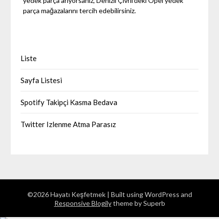
yedek parça arıyorsanız, Denizli Çivril'deki Opel yedek
parça mağazalarını tercih edebilirsiniz.
Liste
Sayfa Listesi
Spotify Takipçi Kasma Bedava
Twitter Izlenme Atma Parasız
©2026 Hayatı Keşfetmek
| Built using WordPress and
Responsive Blogily
theme by Superb