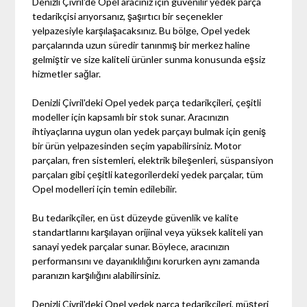
Denizli Çivril'de Opel aracınız için güvenilir yedek parça
tedarikçisi arıyorsanız, şaşırtıcı bir seçenekler
yelpazesiyle karşılaşacaksınız. Bu bölge, Opel yedek
parçalarında uzun süredir tanınmış bir merkez haline
gelmiştir ve size kaliteli ürünler sunma konusunda eşsiz
hizmetler sağlar.
Denizli Çivril'deki Opel yedek parça tedarikçileri, çeşitli
modeller için kapsamlı bir stok sunar. Aracınızın
ihtiyaçlarına uygun olan yedek parçayı bulmak için geniş
bir ürün yelpazesinden seçim yapabilirsiniz. Motor
parçaları, fren sistemleri, elektrik bileşenleri, süspansiyon
parçaları gibi çeşitli kategorilerdeki yedek parçalar, tüm
Opel modelleri için temin edilebilir.
Bu tedarikçiler, en üst düzeyde güvenlik ve kalite
standartlarını karşılayan orijinal veya yüksek kaliteli yan
sanayi yedek parçalar sunar. Böylece, aracınızın
performansını ve dayanıklılığını korurken aynı zamanda
paranızın karşılığını alabilirsiniz.
Denizli Çivril'deki Opel yedek parça tedarikçileri, müşteri