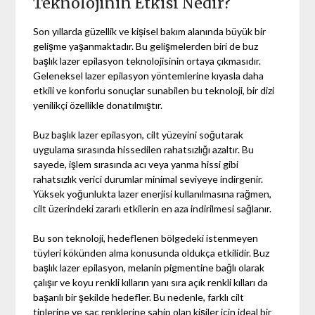
Teknolojinin Etkisi Nedir?
Son yıllarda güzellik ve kişisel bakım alanında büyük bir
gelişme yaşanmaktadır. Bu gelişmelerden biri de buz
başlık lazer epilasyon teknolojisinin ortaya çıkmasıdır.
Geleneksel lazer epilasyon yöntemlerine kıyasla daha
etkili ve konforlu sonuçlar sunabilen bu teknoloji, bir dizi
yenilikçi özellikle donatılmıştır.
Buz başlık lazer epilasyon, cilt yüzeyini soğutarak
uygulama sırasında hissedilen rahatsızlığı azaltır. Bu
sayede, işlem sırasında acı veya yanma hissi gibi
rahatsızlık verici durumlar minimal seviyeye indirgenir.
Yüksek yoğunlukta lazer enerjisi kullanılmasına rağmen,
cilt üzerindeki zararlı etkilerin en aza indirilmesi sağlanır.
Bu son teknoloji, hedeflenen bölgedeki istenmeyen
tüyleri kökünden alma konusunda oldukça etkilidir. Buz
başlık lazer epilasyon, melanin pigmentine bağlı olarak
çalışır ve koyu renkli kılların yanı sıra açık renkli kılları da
başarılı bir şekilde hedefler. Bu nedenle, farklı cilt
tiplerine ve saç renklerine sahip olan kişiler için ideal bir