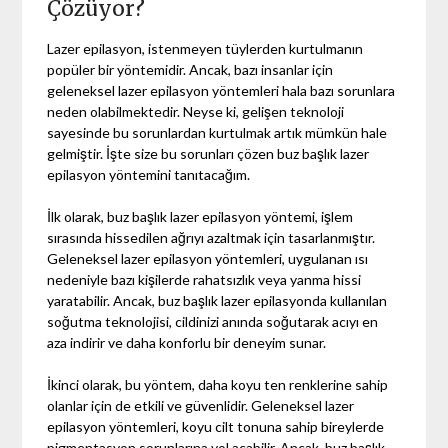
Çözüyor?
Lazer epilasyon, istenmeyen tüylerden kurtulmanın
popüler bir yöntemidir. Ancak, bazı insanlar için
geleneksel lazer epilasyon yöntemleri hala bazı sorunlara
neden olabilmektedir. Neyse ki, gelişen teknoloji
sayesinde bu sorunlardan kurtulmak artık mümkün hale
gelmiştir. İşte size bu sorunları çözen buz başlık lazer
epilasyon yöntemini tanıtacağım.
İlk olarak, buz başlık lazer epilasyon yöntemi, işlem
sırasında hissedilen ağrıyı azaltmak için tasarlanmıştır.
Geleneksel lazer epilasyon yöntemleri, uygulanan ısı
nedeniyle bazı kişilerde rahatsızlık veya yanma hissi
yaratabilir. Ancak, buz başlık lazer epilasyonda kullanılan
soğutma teknolojisi, cildinizi anında soğutarak acıyı en
aza indirir ve daha konforlu bir deneyim sunar.
İkinci olarak, bu yöntem, daha koyu ten renklerine sahip
olanlar için de etkili ve güvenlidir. Geleneksel lazer
epilasyon yöntemleri, koyu cilt tonuna sahip bireylerde
pigmentasyon sorunlarına yol açabilir. Ancak, buz başlık