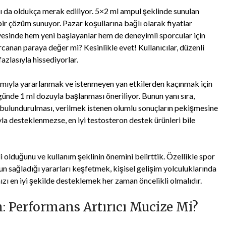
ı da oldukça merak ediliyor. 5×2 ml ampul şeklinde sunulan
i bir çözüm sunuyor. Pazar koşullarına bağlı olarak fiyatlar
yesinde hem yeni başlayanlar hem de deneyimli sporcular için
rcanan paraya değer mi? Kesinlikle evet! Kullanıcılar, düzenli
azlasıyla hissediyorlar.
amıyla yararlanmak ve istenmeyen yan etkilerden kaçınmak için
günde 1 ml dozuyla başlanması öneriliyor. Bunun yanı sıra,
bulundurulması, verilmek istenen olumlu sonuçların pekişmesine
ıyla desteklenmezse, en iyi testosteron destek ürünleri bile
i olduğunu ve kullanım şeklinin önemini belirttik. Özellikle spor
nun sağladığı yararları keşfetmek, kişisel gelişim yolculuklarında
zı en iyi şekilde desteklemek her zaman öncelikli olmalıdır.
 Performans Artırıcı Mucize Mi?