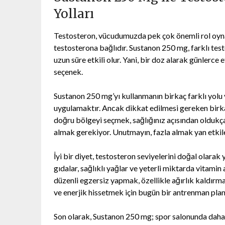
Yolları
Testosteron, vücudumuzda pek çok önemli rol oynar.
testosterona bağlıdır. Sustanon 250 mg, farklı tes
uzun süre etkili olur. Yani, bir doz alarak günlerce et
seçenek.
Sustanon 250 mg’yı kullanmanın birkaç farklı yolu v
uygulamaktır. Ancak dikkat edilmesi gereken birka
doğru bölgeyi seçmek, sağlığınız açısından oldukça
almak gerekiyor. Unutmayın, fazla almak yan etkiler
İyi bir diyet, testosteron seviyelerini doğal olara
gıdalar, sağlıklı yağlar ve yeterli miktarda vitami
düzenli egzersiz yapmak, özellikle ağırlık kaldırma
ve enerjik hissetmek için bugün bir antrenman plan
Son olarak, Sustanon 250 mg; spor salonunda daha 