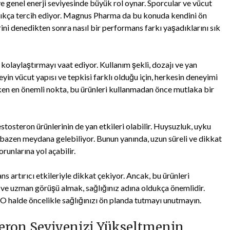
e genel enerji seviyesinde büyük rol oynar. Sporcular ve vücut
i sıkça tercih ediyor. Magnus Pharma da bu konuda kendini ön
rini denedikten sonra nasıl bir performans farkı yaşadıklarını sık
 kolaylaştırmayı vaat ediyor. Kullanım şekli, dozajı ve yan
eyin vücut yapısı ve tepkisi farklı olduğu için, herkesin deneyimi
eken en önemli nokta, bu ürünleri kullanmadan önce mutlaka bir
osteron ürünlerinin de yan etkileri olabilir. Huysuzluk, uyku
er bazen meydana gelebiliyor. Bunun yanında, uzun süreli ve dikkat
runlarına yol açabilir.
 artırıcı etkileriyle dikkat çekiyor. Ancak, bu ürünleri
e uzman görüşü almak, sağlığınız adına oldukça önemlidir.
O halde öncelikle sağlığınızı ön planda tutmayı unutmayın.
teron Seviyenizi Yükseltmenin