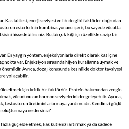
 Kas kütlesi, enerji seviyesi ve libido gibi faktörler doğrudan
tosteron esterlerinin kombinasyonunu içerir, bu sayede vücutta
kisini hissedebilirsiniz. Bu, birçok kişi için özellikle cazip bir
ar. En yaygın yöntem, enjeksiyonlarla direkt olarak kas içine
ç nokta var. Enjeksiyon sırasında hijyen kurallarına uymak ve
 önemlidir. Ayrıca, dozaj konusunda kesinlikle doktor tavsiyesi
e yol açabilir.
k yükseltmek için kritik bir faktördür. Protein bakımından zengin
n almak, vücudunuzun hormon seviyelerini dengeleyebilir. Ayrıca,
k, testosteron üretimini artırmaya yardımcıdır. Kendinizi güçlü
ı oluşturmaya ne dersiniz?
fazla güç elde etmek, kas kütlenizi artırmak ya da sadece