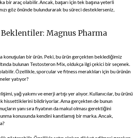
a bir araç olabilir. Ancak, başarı için tek başına yeterli
nızı göz önünde bulundurarak bu süreci desteklerseniz,
e Beklentiler: Magnus Pharma
a konuşulan bir ürün. Peki, bu ürün gerçekten beklediğimiz
ında bulunan Testosteron Mix, oldukça ilgi çekici bir seçenek.
olabilir. Özellikle, sporcular ve fitness meraklıları için bu ürünün
 neler yatıyor?
imi, yağ yakımı ve enerji artışı yer alıyor. Kullanıcılar, bu ürünü
ık hissettiklerini bildiriyorlar. Ama gerçekten de bunun
onuçların yanı sıra fiyatının da makul olması gerektiğini
 sunma konusunda kendini kanıtlamış bir marka. Ancak,
da?
klik gösterebilir. Özellikle satın alırken dikkat edilmesi gereken