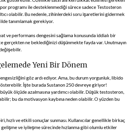
ir spor programı ile desteklenmediği sürece sadece Testosteron
cı olabilir. Bu nedenle, zihinlerdeki soru işaretlerini gidermek
ekilde tanımlamak gerekiyor.
yat ve performans dengesini sağlama konusunda iddialı bir
ce gerçekten ne beklediğinizi düşünmekte fayda var. Unutmayın
değişebilir.
elemede Yeni Bir Dönem
esizliğini göz ardı ediyor. Ama, bu durum yorgunluk, libido
gösterebilir. İşte burada Sustanon 250 devreye giriyor!
n büyük ölçüde azalmasına yardımcı olabilir. Düşük testosteron,
abilir; bu da motivasyon kaybına neden olabilir. O yüzden bu
i, hızlı ve etkili sonuçlar sunması. Kullanıcılar genellikle birkaç
bir gelişme ve iyileşme sürecinde hızlanma gibi olumlu etkiler