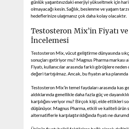
günlük yaşantınızdaki enerjiyi yükseltmek için harik
olmayacağı kesin. Sağlık, beslenme ve yaşam tarzı
hedeflerinize ulaşmanız çok daha kolay olacaktır.
Testosteron Mix’in Fiyatı v
İncelemesi
Testosteron Mix, vücut geliştirme dünyasında sıkç
sonuçları getiriyor mu? Magnus Pharma markası alt
Fiyatı, kullanıcılar arasında farklı görüşlere neden 
değeri tartışılmaz. Ancak, bu fiyatın arka planında
Testosteron Mix’in temel faydaları arasında kas geliş
aldıklarında genellikle daha fazla güç ve dayanıklıl
karşılığını veriyor mu? Birçok kişi, elde ettikleri s
düşünüyor. Magnus Pharma, etkili ve kaliteli ürün
alternatiflerle karşılaştırıldığında fiyatı ne durum
Ürünün fiyatı belirli faktörlere bağlı olarak değişi