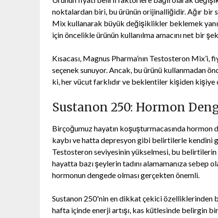
noktalardan biri, bu ürünün orijinalliğidir. Ağır b
Mix kullanarak büyük değişiklikler beklemek yanıltı
için öncelikle ürünün kullanılma amacını net bir ş
Kısacası, Magnus Pharma’nın Testosteron Mix’i, fi
seçenek sunuyor. Ancak, bu ürünü kullanmadan ön
ki, her vücut farklıdır ve beklentiler kişiden kişiye 
Sustanon 250: Hormon Deng
Birçoğumuz hayatın koşuşturmacasında hormon deng
kaybı ve hatta depresyon gibi belirtilerle kendini 
Testosteron seviyesinin yükselmesi, bu belirtileri
hayatta bazı şeylerin tadını alamamanıza sebep ol
hormonun dengede olması gerçekten önemli.
Sustanon 250'nin en dikkat çekici özelliklerinden bir
hafta içinde enerji artışı, kas kütlesinde belirgin 