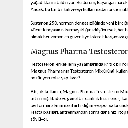
yaşadıklarını bildiriyor. Bu durum, kayangan harek
Ancak, bu tür bir takviyeyi kullanmadan önce mut
Sustanon 250, hormon dengesizliğinde yeni bir çığır 
Vücut kimyasının karmaşıklığını düşünürsek, her bir
almak her zaman en güvenli yol olarak karşımıza çı
Magnus Pharma Testosteron 
Testosteron, erkeklerin yaşamlarında kritik bir rol
Magnus Pharma'nın Testosteron Mix ürünü, kullanıc
ne tür yorumlar yapılıyor?
Birçok kullanıcı, Magnus Pharma Testosteron Mix’in 
artırılmış libido ve genel bir canlılık hissi, öne çık
performanslarını nasıl artırdığını ve spor salonun
Hatta bazıları, antrenmandan sonra daha hızlı topar
söylüyor.